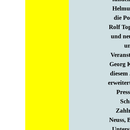
Helmut
die Po
Rolf Top
und neu
un
Veranst
Georg K
diesem 
erweite
Press
Sch
Zahlr
Neuss, 
Unters