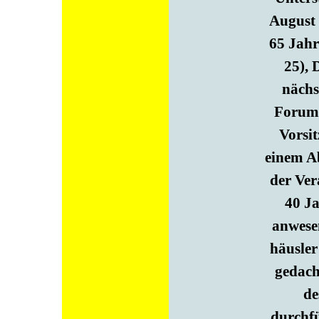
August 
65 Jahr
25), 
nächs
Forum 
Vorsi
einem A
der Ver
40 Ja
anwese
häusler
gedach
de
durchfü