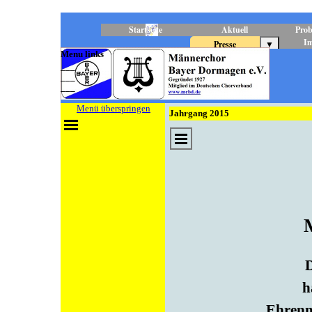
Direkt zum Seiteninhalt
Startseite
Aktuell
Prob
I
Presse
▼
Menu links
___
___
___
Menü überspringen
Jahrgang 2015
D
h
Ehrenm