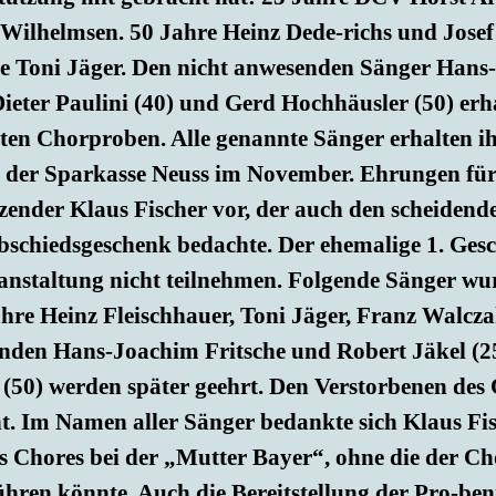
Wilhelmsen. 50 Jahre Heinz Dede-richs und Josef
e Toni Jäger. Den nicht anwesenden Sänger Hans-
Dieter Paulini (40) und Gerd Hochhäusler (50) erh
ten Chorproben. Alle genannte Sänger erhalten ih
der Sparkasse Neuss im November. Ehrungen für 
tzender Klaus Fischer vor, der auch den scheiden
bschiedsgeschenk bedachte. Der ehemalige 1. Ges
anstaltung nicht teilnehmen. Folgende Sänger wu
hre Heinz Fleischhauer, Toni Jäger, Franz Walcz
nden Hans-Joachim Fritsche und Robert Jäkel (25
 (50) werden später geehrt. Den Verstorbenen des
t. Im Namen aller Sänger bedankte sich Klaus Fisc
s Chores bei der „Mutter Bayer“, ohne die der Cho
hren könnte. Auch die Bereitstellung der Pro-ben