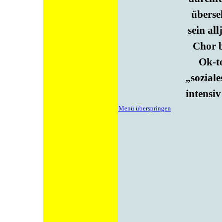
überse
sein al
Chor b
Ok-to
„soziale
intensi
Menü überspringen