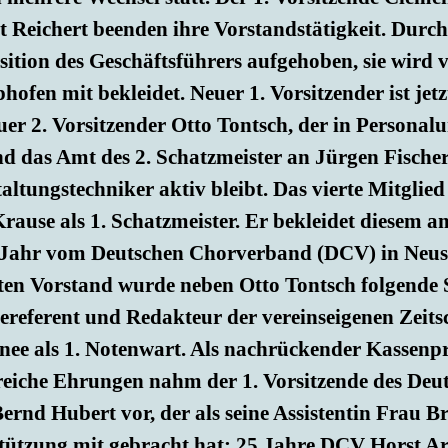
 Reichert beenden ihre Vorstandstätigkeit. Dur
sition des Geschäftsführers aufgehoben, sie wird
hofen mit bekleidet. Neuer 1. Vorsitzender ist jetz
er 2. Vorsitzender Otto Tontsch, der in Personal
d das Amt des 2. Schatzmeister an Jürgen Fischer a
altungstechniker aktiv bleibt. Das vierte Mitglie
rause als 1. Schatzmeister. Er bekleidet diesem a
Jahr vom Deutschen Chorverband (DCV) in Neuss 
rten Vorstand wurde neben Otto Tontsch folgende
ereferent und Redakteur der vereinseigenen Zeits
nee als 1. Notenwart. Als nachrückender Kassenp
eiche Ehrungen nahm der 1. Vorsitzende des Deu
Bernd Hubert vor, der als seine Assistentin Frau 
tützung mit gebracht hat: 25 Jahre DCV Horst A