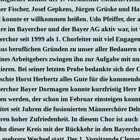
er Fischer, Josef Gepkens, Jürgen Grüske und Han
 konnte er willkommen heißen. Udo Pfeiffer, der 
re im Bayerchor und der Bayer AG aktiv war, ist 
chor seit 1999 als 1. Chorleiter mit viel Engageme
us beruflichen Gründen zu unser aller Bedauern 
ines Arbeitgebers zwingen ihn zur Aufgabe mit un
ieren. Bei seiner letzten Probe bedankte sich de
chte Horst Herbertz alles Gute für die kommende
rchor Bayer Dormagen konnte kurzfristig Herr Ro
n werden, der schon im Februar einsteigen kon
leitet seit Jahren die fusionierten Männerchöre De
ren hoher Zufriedenheit. In diesem Chor ist auch U
Ihn dieser Kreis mit der Rückkehr in den Bayerch
 mehrere Wechsel statt. Der 1. Vorsitzende Cleme