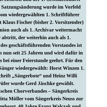
ch Satzungsänderung wurde im Vorfeld
 vom wiedergewählten 1. Schriftführer
t Klaus Fischer (bisher 2. Vorsitzender)
union auch als 1. Archivar weitermacht
btritt, der weiterhin auch als 1.
d des geschäftsführenden Vorstandes ist
m nun seit 25 Jahren und wird dafür in
bei einer Feierstunde geehrt. Für den
 Sänger wiedergewählt: Horst Winzen 1.
chrift „Sängerbote“ und Heinz Willi
rüfer wurde Gerd Jäschke gewählt.
tschen Chorverbandes – Sängerkreis
Britta Möller vom Sängerkreis Neuss zur
rmborst, 40 Jahre Franz Walczak und