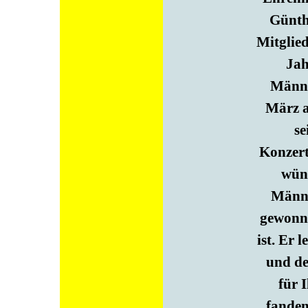
Günth
Mitglied
Jah
Männer
März a
se
Konzert
wüns
Männe
gewonne
ist. Er 
und de
für 
fanden