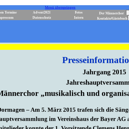
Menü überspringen
en Termine
Advent2021
Fotos
Der Männerchor
mpressum
Datenschutz
Intern
Kontakte/Gästebuch
Presseinformati
Jahrgang 2015
Jahreshauptversamm
Männerchor „musikalisch und organisat
ormagen – Am 5. März 2015 trafen sich die Säng
auptversammlung im Vereinshaus der Bayer AG an
itglieder konnte der 1. Vorsitzende Clemens Henr