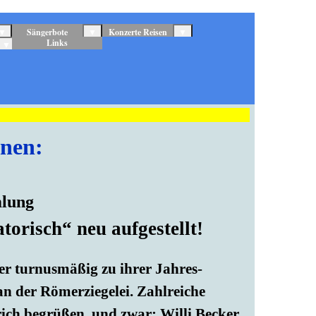
▼
Sängerbote
▼
Konzerte Reisen
▼
Links
▼
onen:
lung
orisch“ neu aufgestellt!
er turnusmäßig zu ihrer Jahres-
 der Römerziegelei. Zahlreiche
ich begrüßen, und zwar: Willi Becker,