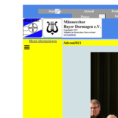
Direkt zum Seiteninhalt
Startseite
Aktuell
Prob
I
Presse
▼
Menu links
___
___
___
Menü überspringen
Advent2021