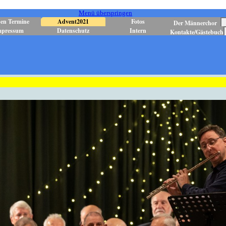
Menü überspringen
en Termine
Advent2021
Fotos
Der Männerchor
mpressum
Datenschutz
Intern
Kontakte/Gästebuch