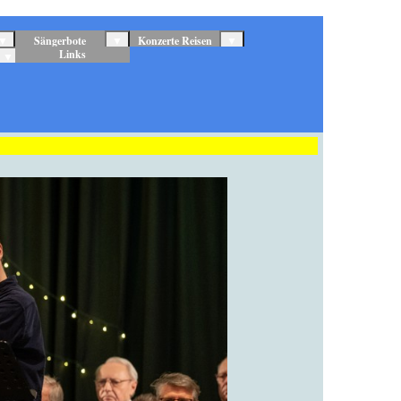
▼
Sängerbote
▼
Konzerte Reisen
▼
Links
▼