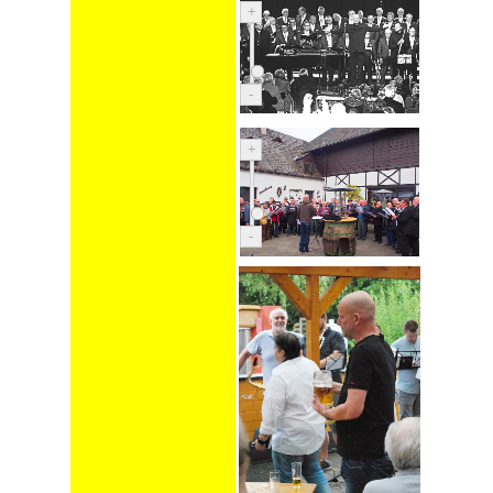
+
-
+
-