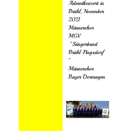
Adventkonzert in
Brühl, November
2021
Männerchor
MGV
"
Sängerbund
Brühl-Pingsdorf
"
Männerchor
Bayer Dormagen