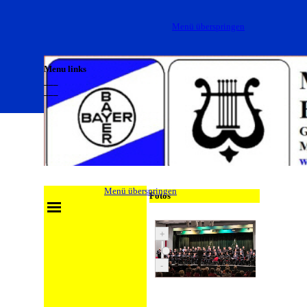
Direkt zum Seiteninhalt
Menü überspringen
Menu links
___
___
___
Menü überspringen
Fotos
+
-