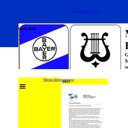
Direkt zum Seiteninhalt
Menü überspringen
Menu links
___
___
___
Menü überspringen
2021