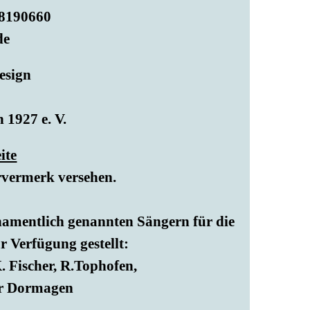
68190660
de
esign
1927 e. V.
ite
rvermerk versehen.
namentlich genannten Sängern für die
r Verfügung gestellt:
 Fischer, R.Tophofen,
er Dormagen