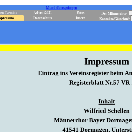
Menü überspringen
en Termine
Advent2021
Fotos
Der Männerchor
mpressum
Datenschutz
Intern
Kontakte/Gästebuch
Impressum
Eintrag ins Vereinsregister beim A
Registerblatt Nr.57 VR
Inhalt
Wilfried Schellen
Männerchor Bayer Dormagen
41541 Dormagen,
Unterst