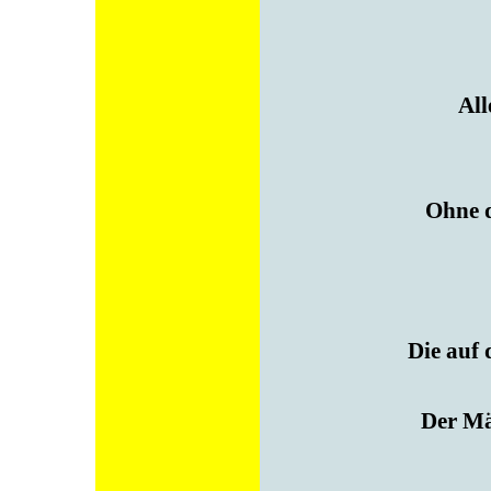
All
Ohne d
Die auf 
Der Mä