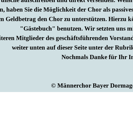
nsche aufschreiben und direkt versenden. Wenn 
, haben Sie die Möglichkeit der Chor als passive
m Geldbetrag den Chor zu unterstützen. Hierzu k
"Gästebuch" benutzen. Wir setzten uns m
iteren Mitglieder des geschäftsführenden Vorstan
weiter unten auf dieser Seite unter der Rubr
Nochmals Danke für Ihr In
© Männerchor Bayer Dormage
, die für die Anzeige dieser Website benötigt werden.