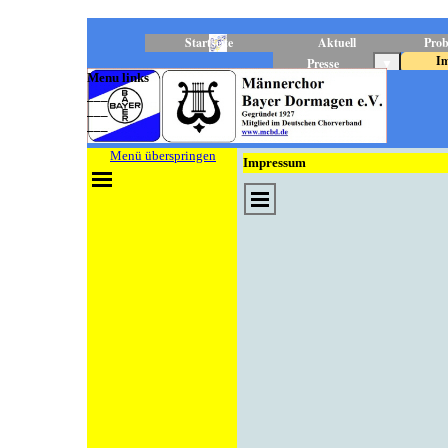
Direkt zum Seiteninhalt
Startseite
Aktuell
Prob
I
Presse
▼
Menu links
___
___
___
Menü überspringen
Impressum