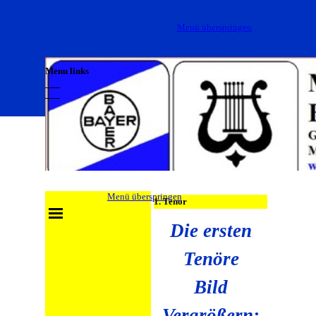
Direkt zum Seiteninhalt
Menü überspringen
Menu links
___
___
___
Menü überspringen
1. Tenor
Die ersten
Tenöre
Bild
Vergrößern: