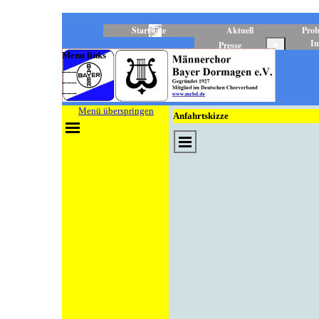
Direkt zum Seiteninhalt
Startseite
Aktuell
Prob
I
Presse
▼
Menu links
___
___
___
Menü überspringen
Anfahrtskizze