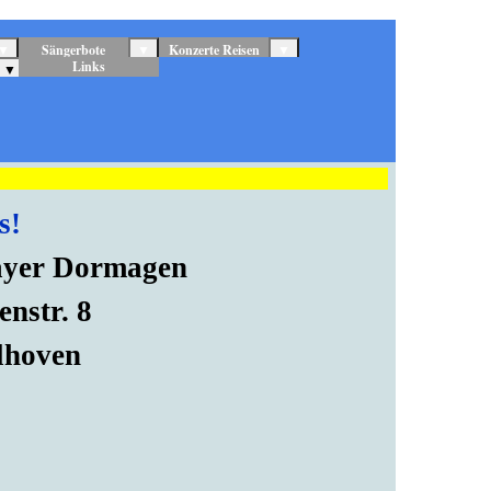
▼
Sängerbote
▼
Konzerte Reisen
▼
Links
▼
s!
ayer Dormagen
nstr. 8
lhoven