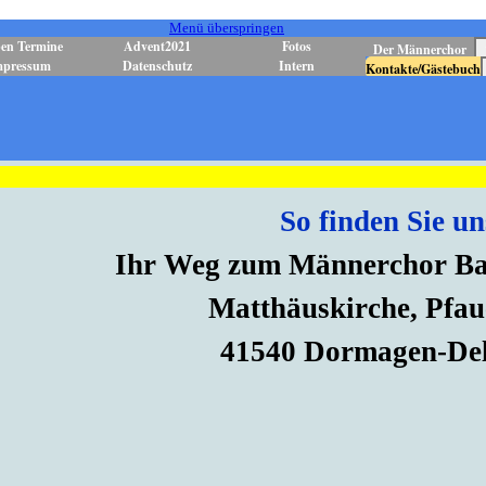
Menü überspringen
en Termine
Advent2021
Fotos
Der Männerchor
mpressum
Datenschutz
Intern
Kontakte/Gästebuch
So finden Sie un
Ihr Weg zum Männerchor B
Matthäuskirche, Pfaue
41540 Dormagen-De