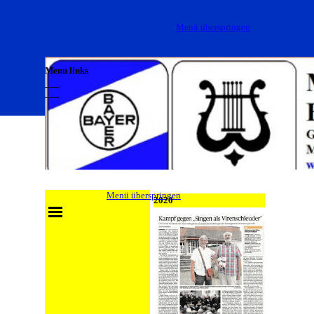
Direkt zum Seiteninhalt
Menü überspringen
Menu links
___
___
___
Menü überspringen
2020